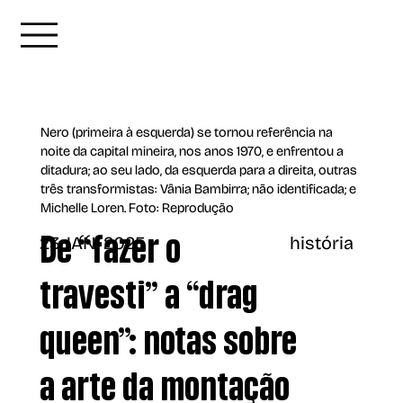
Nero (primeira à esquerda) se tornou referência na
noite da capital mineira, nos anos 1970, e enfrentou a
ditadura; ao seu lado, da esquerda para a direita, outras
três transformistas: Vânia Bambirra; não identificada; e
Michelle Loren. Foto: Reprodução
23 JAN, 2025
história
De “fazer o
travesti” a “drag
queen”: notas sobre
a arte da montação