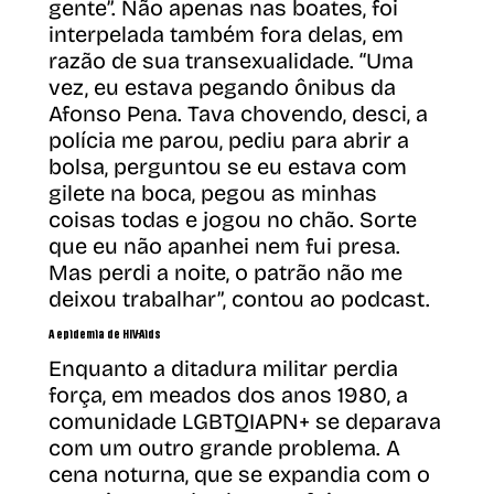
gente”. Não apenas nas boates, foi
interpelada também fora delas, em
razão de sua transexualidade. “Uma
vez, eu estava pegando ônibus da
Afonso Pena. Tava chovendo, desci, a
polícia me parou, pediu para abrir a
bolsa, perguntou se eu estava com
gilete na boca, pegou as minhas
coisas todas e jogou no chão. Sorte
que eu não apanhei nem fui presa.
Mas perdi a noite, o patrão não me
deixou trabalhar”, contou ao podcast.
A epidemia de HIV-Aids
Enquanto a ditadura militar perdia
força, em meados dos anos 1980, a
comunidade LGBTQIAPN+ se deparava
com um outro grande problema. A
cena noturna, que se expandia com o