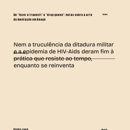
De “fazer o travesti” a “drag queen”: notas sobre a arte
história
da montação em Beagá
Nem a truculência da ditadura militar
e a epidemia de HIV-Aids deram fim à
por Elias Fernandes
prática que resiste ao tempo,
enquanto se reinventa
Pelas ruas
liberdade