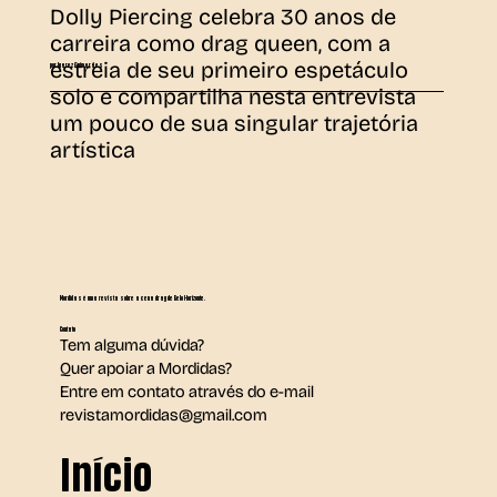
Dolly Piercing celebra 30 anos de
carreira como drag queen, com a
estreia de seu primeiro espetáculo
por Juarez Guimarães
solo e compartilha nesta entrevista
um pouco de sua singular trajetória
artística
Mordidas é uma revista sobre a cena drag de Belo Horizonte.
Contato
Tem alguma dúvida?
Quer apoiar a Mordidas?
Entre em contato através do e-mail
revistamordidas@gmail.com
Início