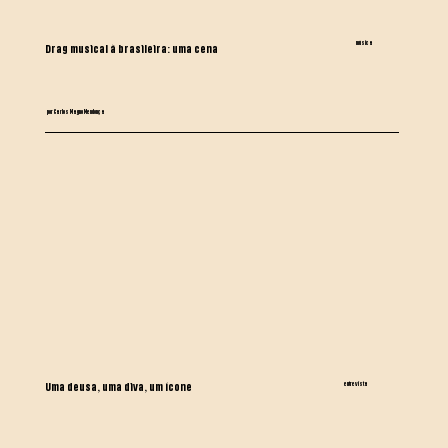
música
Drag musical à brasileira: uma cena
por Carlos Magno Mendonça
entrevista
Uma deusa, uma diva, um ícone