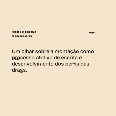
Quando as palavras
montação
também montam
Um olhar sobre a montação como
processo afetivo de escrita e
por Anna Vilela
desenvolvimento dos perfis das
drags.