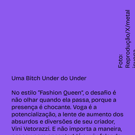
l
F
o
t
o
:
R
e
p
r
o
d
u
ç
ã
o
/
X
/
m
e
t
a
i
c
v
o
g
Uma Bitch Under do Under
No estilo “Fashion Queen”, o desafio é
não olhar quando ela passa, porque a
presença é chocante. Voga é a
potencialização, a lente de aumento dos
absurdos e diversões de seu criador,
Vini Vetorazzi. E não importa a maneira,