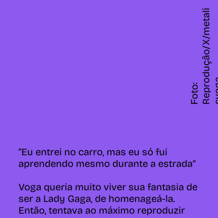
i
F
o
t
o
:
R
e
p
r
d
u
ç
ã
o
/
X
/
m
e
t
a
l
c
v
o
g
“Eu entrei no carro, mas eu só fui
aprendendo mesmo durante a estrada”
Voga queria muito viver sua fantasia de
ser a Lady Gaga, de homenageá-la.
Então, tentava ao máximo reproduzir