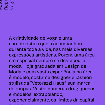
F
o
t
o
:
R
e
p
r
o
d
u
ç
ã
o
/
X
/
m
e
t
a
l
i
v
o
g
a
A criatividade de Voga é uma
característica que a acompanhou
durante toda a vida, nas mais diversas
expressões artísticas. Porém, uma área
em especial sempre se destacou: a
moda. Hoje graduada em Design de
Moda e com vasta experiência na área,
é modelo, costume designer e fashion
stylist da “Vetorazzi Haus”, sua marca
de roupas.
Veste inúmeras drag queens
e modelos, extrapolando,
exponencialmente, os limites da capital