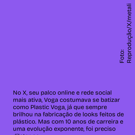
i
F
o
t
o
:
R
e
p
r
d
u
ç
ã
o
/
X
/
m
e
t
a
l
c
v
o
g
No X, seu palco online e rede social
mais ativa, Voga costumava se batizar
como Plastic Voga, já que sempre
brilhou na fabricação de looks feitos de
plástico. Mas com 10 anos de carreira e
uma evolução exponente, foi preciso