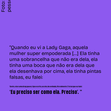
c
l
“Quando eu vi a Lady Gaga, aquela
mulher super empoderada [...] Ela tinha
uma sobrancelha que não era dela, ela
tinha uma boca que não era dela que
ela desenhava por cima, ela tinha pintas
falsas, eu falei:
‘Gente, ela é uma drag queen, tipo escrito, assim, desenhado, literalmente’. E foi aí que eu falei:
‘Eu preciso ser como ela. Preciso’. ”