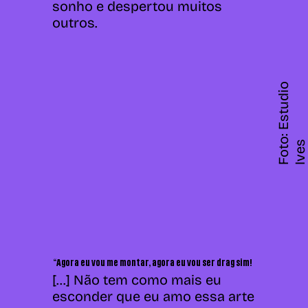
sonho e despertou muitos
outros.
F
o
t
o
:
E
s
t
u
d
i
o
I
v
e
s
“Agora eu vou me montar, agora eu vou ser drag sim!
[...] Não tem como mais eu
esconder que eu amo essa arte