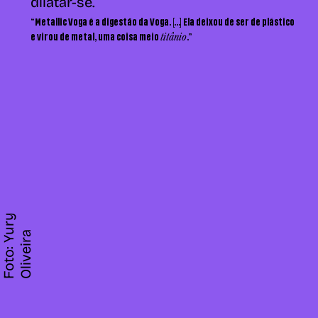
dilatar-se.
“Metallic Voga é a digestão da Voga. [...] Ela deixou de ser de plástico
titânio
e virou de metal, uma coisa meio
.”
F
o
t
o
:
Y
u
r
y
O
l
i
v
e
i
r
a