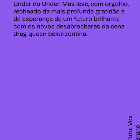
Under do Under. Mas leve, com orgulho,
recheado da mais profunda gratidão e
da esperança de um futuro brilhante
com os novos desabrochares da cena
drag queen belorizontina.
F
o
t
o
:
V
o
x
B
r
a
n