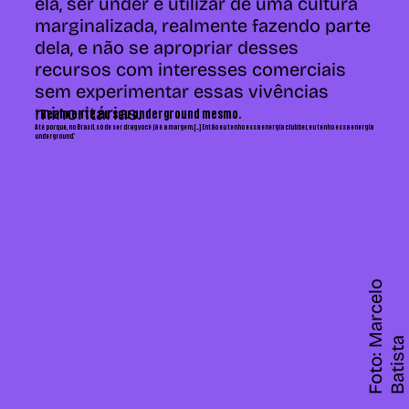
ela,
ser under é utilizar de uma cultura
marginalizada, realmente fazendo parte
dela, e não se apropriar desses
recursos com interesses comerciais
sem experimentar essas vivências
minoritárias
.
“Realmente eu sou underground mesmo.
Até porque, no Brasil, só de ser drag você já é a margem.[...] Então eu tenho essa energia clubber, eu tenho essa energia
underground.”
F
o
t
o
:
M
a
r
c
e
l
o
B
a
t
i
s
t
a