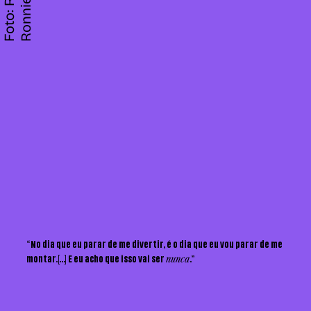
F
o
t
o
:
e
n
a
t
o
R
o
n
n
i
R
e
“No dia que eu parar de me divertir, é o dia que eu vou parar de me
nunca
montar.[...] E eu acho que isso vai ser
.”