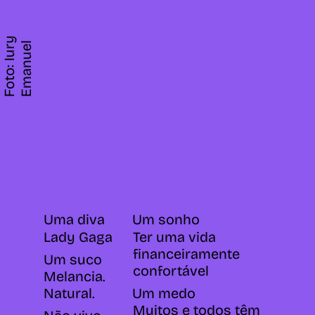
F
o
t
o
:
I
u
r
y
E
m
a
n
u
e
l
Uma diva
Um sonho
Lady Gaga
Ter uma vida
financeiramente
Um suco
confortável
Melancia.
Natural.
Um medo
Muitos e todos têm