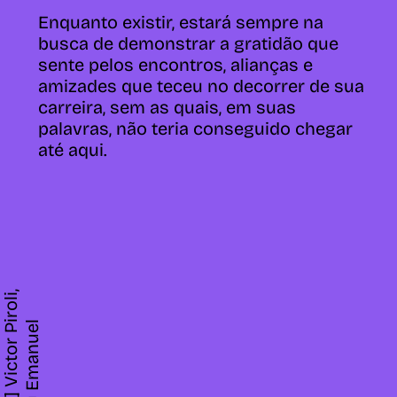
Enquanto existir, estará sempre na
busca de demonstrar a gratidão que
sente pelos encontros, alianças e
amizades que teceu no decorrer de sua
carreira, sem as quais, em suas
palavras, não teria conseguido chegar
até aqui.
F
o
t
o
:
[
1
]
V
i
c
t
o
r
P
r
o
l
i
,
[
2
]
I
u
r
y
E
m
a
n
u
e
i
l