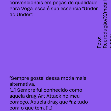
i
convencionais em peças de qualidade.
Para Voga, essa é sua essência “Under
do Under”.
F
o
t
o
:
R
e
p
r
d
u
ç
ã
o
/
X
/
m
e
t
a
l
c
v
o
g
“Sempre gostei dessa moda mais
alternativa.
[...] Sempre fui conhecido como
aquela drag Art Attack no meu
começo. Aquela drag que faz tudo
com o que tem. [...]